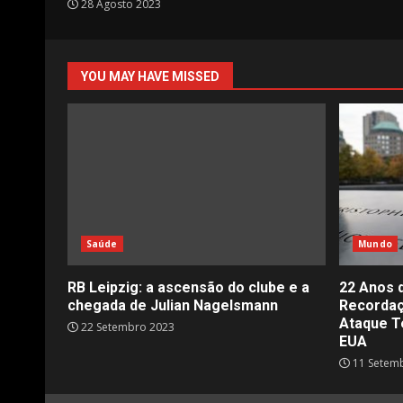
28 Agosto 2023
YOU MAY HAVE MISSED
Saúde
Mundo
RB Leipzig: a ascensão do clube e a
22 Anos 
chegada de Julian Nagelsmann
Recorda
Ataque T
22 Setembro 2023
EUA
11 Setem