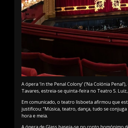
A ópera ‘In the Penal Colony’ (‘Na Colónia Penal’)
Tavares, estreia-se quinta-feira no Teatro S. Luiz
E
m comunicado, o teatro lisboeta afirmou que est
justificou: “Música, teatro, dança, tudo se conju
hora e meia.
A ópera de Glass baseia-se no conto homónimo de